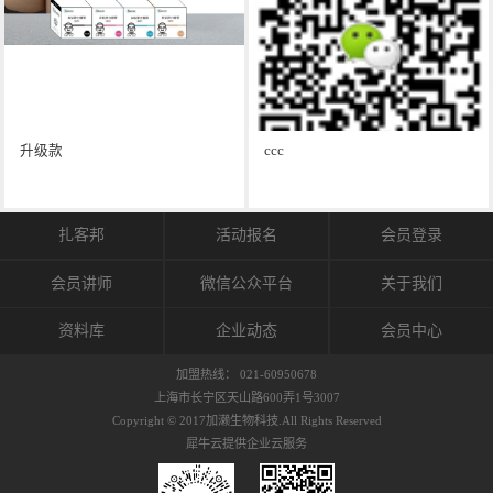
升级款
ccc
扎客邦
活动报名
会员登录
会员讲师
微信公众平台
关于我们
资料库
企业动态
会员中心
加盟热线： 021-60950678
上海市长宁区天山路600弄1号3007
Copyright © 2017加濑生物科技.All Rights Reserved
犀牛云提供企业云服务